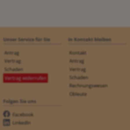
Unser Service für Sie
In Kontakt bleiben
Antrag
Kontakt
Vertrag
Antrag
Schaden
Vertrag
Schaden
Vertrag widerrufen
Rechnungswesen
Obleute
Folgen Sie uns
Facebook
LinkedIn