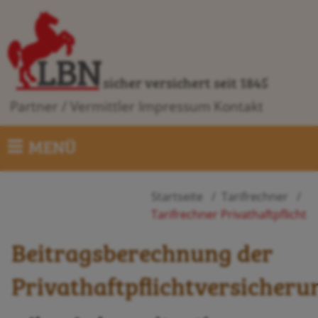
sicher versichert seit 1845
Partner / Vermittler
Impressum
Kontakt
MENÜ
Startseite
Tarifrechner
Tarifrechner Privathaftpflicht
Beitragsberechnung der
Privathaftpflichtversicheru