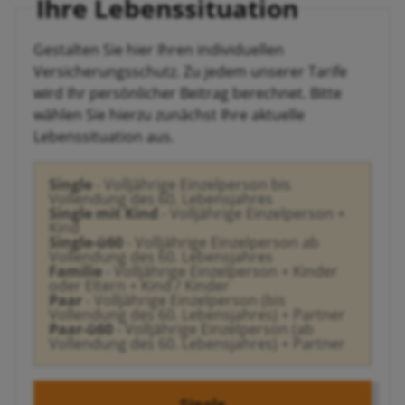
Ihre Lebenssituation
Gestalten Sie hier Ihren individuellen
Versicherungsschutz. Zu jedem unserer Tarife
wird Ihr persönlicher Beitrag berechnet. Bitte
wählen Sie hierzu zunächst Ihre aktuelle
Lebenssituation aus.
Single
- Volljährige Einzelperson bis
Vollendung des 60. Lebensjahres
Single mit Kind
- Volljährige Einzelperson +
Kind
Single-ü60
- Volljährige Einzelperson ab
Vollendung des 60. Lebensjahres
Familie
- Volljährige Einzelperson + Kinder
oder Eltern + Kind / Kinder
Paar
- Volljährige Einzelperson (bis
Vollendung des 60. Lebensjahres) + Partner
Paar-ü60
- Volljährige Einzelperson (ab
Vollendung des 60. Lebensjahres) + Partner
Single