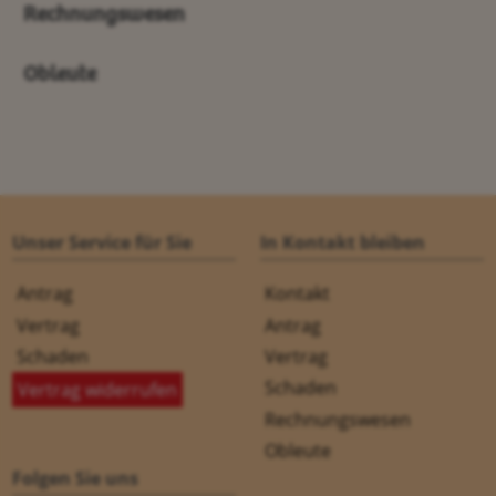
Rechnungswesen
Obleute
Unser Service für Sie
In Kontakt bleiben
Antrag
Kontakt
Vertrag
Antrag
Schaden
Vertrag
Schaden
Vertrag widerrufen
Rechnungswesen
Obleute
Folgen Sie uns