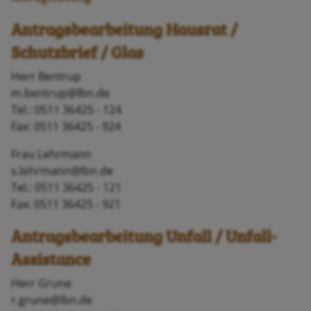
Antragsbearbeitung Hausrat /
Schutzbrief / Glas
Herr Bentrup
m.bentrup@lbn.de
Tel.: 0511 36425 - 124
Fax: 0511 36425 - 924
Frau Lehrmann
s.lehrmann@lbn.de
Tel.: 0511 36425 - 121
Fax: 0511 36425 - 921
Antragsbearbeitung Unfall / Unfall-
Assistance
Herr Grune
r.grune@lbn.de