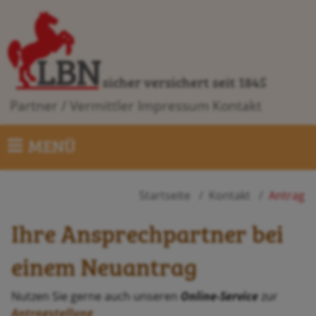
sicher versichert seit 1845
Partner / Vermittler
Impressum
Kontakt
MENÜ
Startseite
Kontakt
Antrag
Ihre Ansprechpartner bei
einem Neuantrag
Nutzen Sie gerne auch unseren
Online-Service
zur
Antragstellung