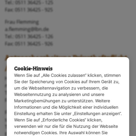
Tel.: 0511 36425 - 125
Fax: 0511 36425 - 925
Frau Flemming
a.flemming@lbn.de
Tel.: 0511 36425 - 126
Fax: 0511 36425 - 926
Antragsbearbeitung Privathaftpflicht
/ Tierhalterhaftpflicht
Cookie-Hinweis
Wenn Sie auf „Alle Cookies zulassen“ klicken, stimmen
Herr Bentrup
Sie der Speicherung von Cookies auf Ihrem Gerät zu,
m.bentrup@lbn.de
um die Webseitennavigation zu verbessern, die
Tel.: 0511 36425 - 124
Webseitennutzung zu analysieren und unsere
Fax: 0511 36425 - 924
Marketingbemühungen zu unterstützen. Weitere
Informationen und die Möglichkeit einer individuellen
Frau Lehrmann
Einstellung erhalten Sie unter „Einstellungen anzeigen“.
s.lehrmann@lbn.de
Wenn Sie auf „Erforderliche Cookies“ klicken,
verwenden wir nur die für die Nutzung der Webseite
Tel.: 0511 36425 - 121
notwendigen Cookies. Ihre Auswahl können Sie
Fax: 0511 36425 - 921